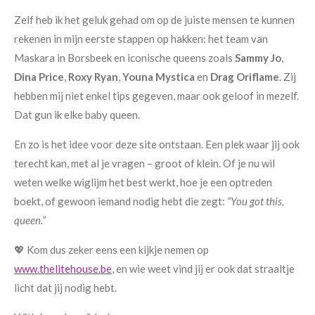
Zelf heb ik het geluk gehad om op de juiste mensen te kunnen
rekenen in mijn eerste stappen op hakken: het team van
Maskara in Borsbeek en iconische queens zoals
Sammy Jo
,
Dina Price
,
Roxy Ryan
,
Youna Mystica
en
Drag Oriflame
. Zij
hebben mij niet enkel tips gegeven, maar ook geloof in mezelf.
Dat gun ik elke baby queen.
En zo is het idee voor deze site ontstaan. Een plek waar jij ook
terecht kan, met al je vragen – groot of klein. Of je nu wil
weten welke wiglijm het best werkt, hoe je een optreden
boekt, of gewoon iemand nodig hebt die zegt:
“You got this,
queen.”
💖 Kom dus zeker eens een kijkje nemen op
www.thelitehouse.be
, en wie weet vind jij er ook dat straaltje
licht dat jij nodig hebt.