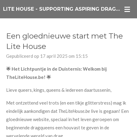
Ga
LITE HOUSE - SUPPORTING ASPIRING DRAG QUEENS
direct
naar
de
Een gloednieuwe start met The
hoofdinhoud
Lite House
Gepubliceerd op 17 april 2025 om 15:15
🌟 Het Lichtpuntje in de Duisternis: Welkom bij
TheLiteHouse.be! 🌟
Lieve queers, kings, queens & iedereen daartussenin,
Met ontzettend veel trots (en een tikje glitterstress) mag ik
eindelijk aankondigen dat
TheLiteHouse.be
live is gegaan! Een
gloednieuwe website, speciaal in het leven geroepen om
beginnende dragqueens een houvast te geven in de
wervelende wereld van drag.