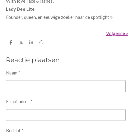
With love, lace & lashes,
Lady Dee Lite
Founder, queen, en eeuwige zoeker naar de spotlight ✨
Volgende
»
D
D
S
D
e
e
h
e
l
e
a
l
e
l
r
e
Reactie plaatsen
n
e
n
Naam *
E-mailadres *
Bericht *