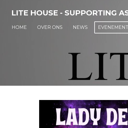
Ga
LITE HOUSE - SUPPORTING A
direct
naar
HOME
OVER ONS
NEWS
EVENEMEN
de
hoofdinhoud