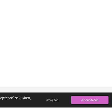
pteren’ te klikken,
Afwijzen
Accepteren
Powered by
JouwWeb